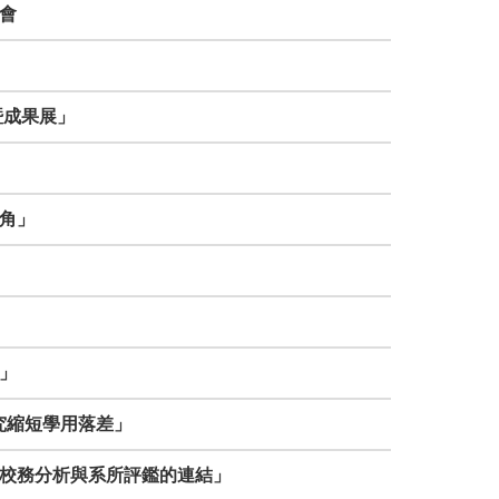
討會
暨成果展」
視角」
用」
研究縮短學用落差」
理-校務分析與系所評鑑的連結」