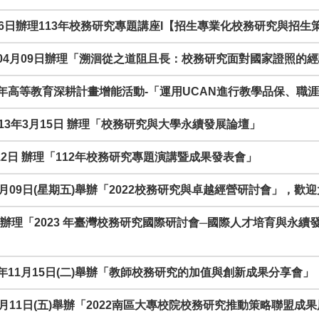
年4月26日辦理113年校務研究專題講座I【招生專業化校務研究與招
13年04月09日辦理「溯洄從之道阻且長：校務研究面對國家證照的
理113年高等教育深耕計畫增能活動-「運用UCAN進行教學品保、
 113年3月15日 辦理「校務研究與大學永續發展論壇」
年3月12日 辦理「112年校務研究專題演講暨成果發表會」
1年12月09日(星期五)舉辦「2022校務研究與卓越經營研討會」，
通大學辦理「2023 年臺灣校務研究國際研討會─國際人才培育與
111年11月15日(二)舉辦「教師校務研究的加值與創新成果分享
1年11月11日(五)舉辦「2022南區大專校院校務研究推動策略聯