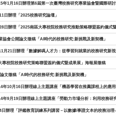
於115年1月16日辦理第6屆第一次臺灣校務研究專業協會暨國際研
1月11日辦理「2025校務研究論壇」
年11月28日辦理「2025南區大專校院校務研究推動策略聯盟簽約儀式
研究專業協會公開論文徵稿「AI時代的校務研究:新挑戰及新契機」
14年11月21日辦理「數據解碼人才力：從學習到就業的校務研究新
5 南區大專校院校務研究策略聯盟簽約儀式暨成果展」海報展徵稿
公開論文徵稿「AI時代的校務研究:新挑戰及新契機」
於114年10月16日辦理線上主題講座「機器學習在推薦課程上的應
會於114年9月19日辦理線上主題講座「勞動力市場分析：利用校務
4年5月14日辦理「評鑑教育訓練系列講習－以數據/事證文本的校務治