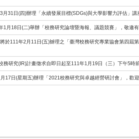
於3月31日(四)辦理「永續發展目標(SDGs)與大學影響力評估」講
111年1月18日(二)舉辦「校務研究論壇暨海報、議題競賽」，敬
業協會將於111年2月11日(五)辧理之「臺灣校務研究專業協會第
大學校務研究(IR)計畫徵求自即日起至111年1月19日（三）下午5
0年12月17日(星期五)辦理「2021校務研究與卓越經營研討會」，歡