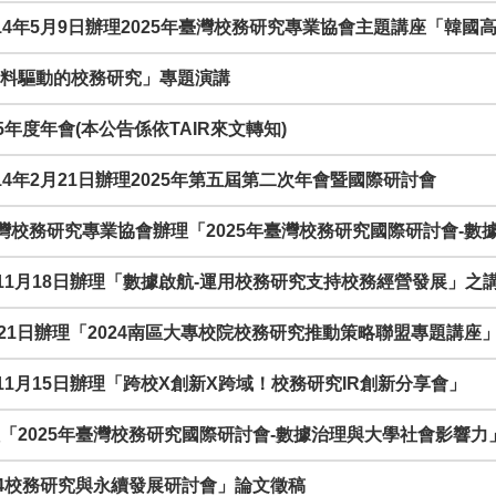
於114年5月9日辦理2025年臺灣校務研究專業協會主題講座「韓
理「資料驅動的校務研究」專題演講
25年度年會(本公告係依TAIR來文轉知)
114年2月21日辦理2025年第五屆第二次年會暨國際研討會
延長)臺灣校務研究專業協會辦理「2025年臺灣校務研究國際研討會
13年11月18日辦理「數據啟航-運用校務研究支持校務經營發展」之
11月21日辦理「2024南區大專校院校務研究推動策略聯盟專題講座
3年11月15日辦理「跨校X創新X跨域！校務研究IR創新分享會」
會辦理「2025年臺灣校務研究國際研討會-數據治理與大學社會影響
2024校務研究與永續發展研討會」論文徵稿