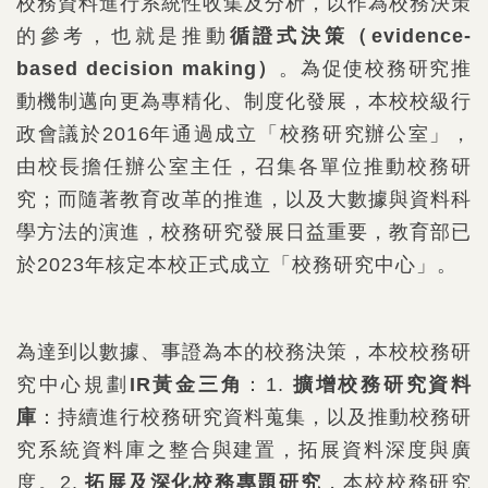
校務資料進行系統性收集及分析，以作為校務決策
的參考，也就是推動
循證式決策（
evidence-
based decision making
）
。為促使校務研究推
動機制邁向更為專精化、制度化發展，本校校級行
政會議於2016年通過成立「校務研究辦公室」，
由校長擔任辦公室主任，召集各單位推動校務研
究；而隨著教育改革的推進，以及大數據與資料科
學方法的演進，校務研究發展日益重要，教育部已
於2023年核定本校正式成立「校務研究中心」。
為達到以數據、事證為本的校務決策，本校校務研
究中心規劃
IR
黃金三角
：1.
擴增校務研究資料
庫
：持續進行校務研究資料蒐集，以及推動校務研
究系統資料庫之整合與建置，拓展資料深度與廣
度。2.
拓展及深化校務專題研究
，本校校務研究