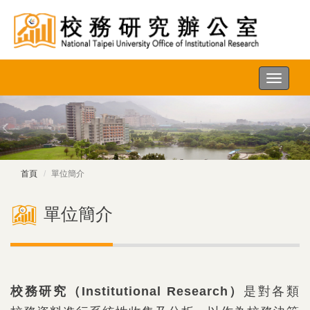
主
選
單
首頁
單位簡介
單位簡介
校務研究（
Institutional Research
）
是對各類